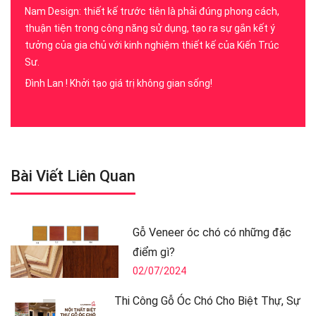
Nam Design: thiết kế trước tiên là phải đúng phong cách,
thuận tiện trong công năng sử dụng, tạo ra sự gắn kết ý
tưởng của gia chủ với kinh nghiệm thiết kế của Kiến Trúc
Sư.
Đình Lan ! Khởi tạo giá trị không gian sống!
Bài Viết Liên Quan
Gỗ Veneer óc chó có những đặc
điểm gì?
02/07/2024
Thi Công Gỗ Óc Chó Cho Biệt Thự, Sự