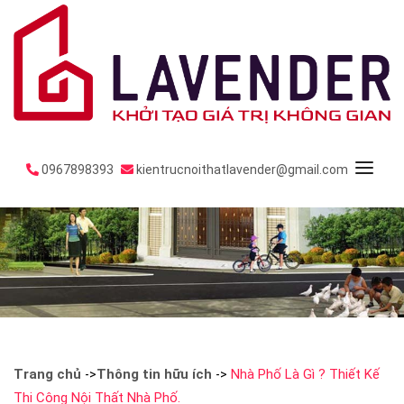
0967898393
kientrucnoithatlavender@gmail.com
Trang chủ
Thông tin hữu ích
Nhà Phố Là Gì ? Thiết Kế
->
->
Thi Công Nội Thất Nhà Phố.