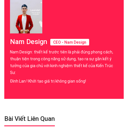
Nam Design
CEO - Nam Design
Nam Design: thiết kế trước tiên là phải đúng phong cách,
thuận tiện trong công năng sử dụng, tạo ra sự gắn kết ý
tưởng của gia chủ với kinh nghiệm thiết kế của Kiến Trúc
Sư.
Đình Lan ! Khởi tạo giá trị không gian sống!
Bài Viết Liên Quan