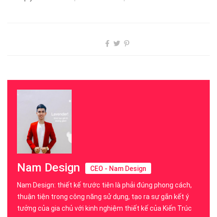
Nam Design
CEO - Nam Design
Nam Design: thiết kế trước tiên là phải đúng phong cách,
thuận tiện trong công năng sử dụng, tạo ra sự gắn kết ý
tưởng của gia chủ với kinh nghiệm thiết kế của Kiến Trúc