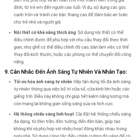
biệt thự phù hợp và an toàn cho mọi thành viên trong gia
đình, từ trẻ em đến người cao tuổi. Ví dụ, sử dụng các góc
cạnh tròn và tránh các bậc thang cao để đảm bảo an toàn
cho trẻ nhỏ và người già.
Nội thất có khả năng thích ứng
: Sử dụng nội thất có thể
điều chỉnh được để phù hợp với nhu cầu thay đổi theo thời
gian, như ghế có thể điều chỉnh độ cao, bàn làm việc có thể
thay đổi kích thước, hoặc các phòng có thể chuyển đổi công
năng.
9. Cân Nhắc Đến Ánh Sáng Tự Nhiên Và Nhân Tạo:
Tối ưu hóa ánh sáng tự nhiên
: Hãy tận dụng tối đa ánh sáng
tự nhiên thông qua việc bố trí cửa sổ, cửa kính lớn hoặc các
giếng trời. Điều này không chỉ giúp tiết kiệm năng lượng mà
còn mang lại không gian sống sáng sủa và tích cực.
Hệ thống chiếu sáng linh hoạt
: Cài đặt hệ thống chiếu sáng
đa dạng, từ đèn trần, đèn tường, đến đèn bàn, giúp tạo
không khí và phù hợp với nhiều hoạt động khác nhau trong
ngôi nhà. Sử dụng công tắc điều chỉnh cường độ sáng để có